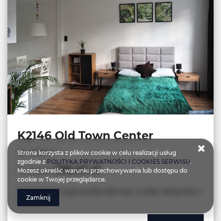
K2146 Old Town Center
miejsc: 3
Strona korzysta z plików cookie w celu realizacji usług
zgodnie z
POLITYKA PRYWATNOŚCI I COOKIES SERWISU
.
385,46 zł
Możesz określić warunki przechowywania lub dostępu do
Cena już od
cookie w Twojej przeglądarce.
Apartament typu studio dla max 4 osób. Budynek z
Zamknij
windą .