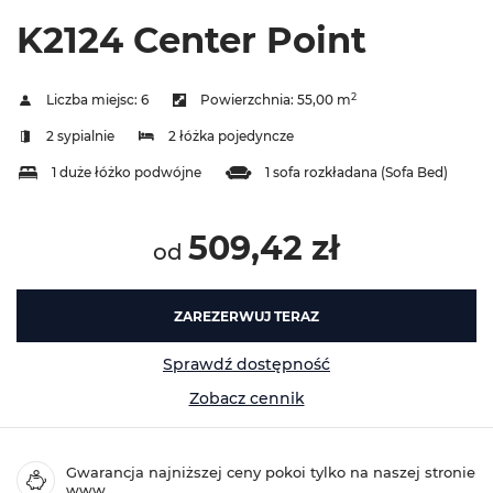
K2124 Center Point
2
Liczba miejsc:
6
Powierzchnia:
55,00 m
2 sypialnie
2 łóżka pojedyncze
1 duże łóżko podwójne
1 sofa rozkładana (Sofa Bed)
509,42 zł
od
ZAREZERWUJ TERAZ
Sprawdź dostępność
Zobacz cennik
Gwarancja najniższej ceny pokoi tylko na naszej stronie
www