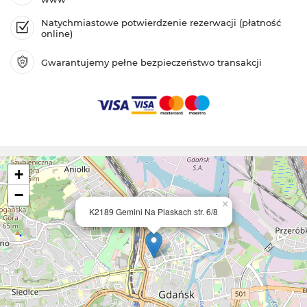
Natychmiastowe potwierdzenie rezerwacji (płatność
online)
Gwarantujemy pełne bezpieczeństwo transakcji
+
−
×
K2189 Gemini Na Piaskach str. 6/8