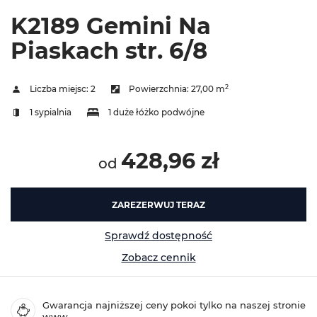
K2189 Gemini Na
Piaskach str. 6/8
2
Liczba miejsc:
2
Powierzchnia:
27,00 m
1 sypialnia
1 duże łóżko podwójne
428,96 zł
od
ZAREZERWUJ TERAZ
Sprawdź dostępność
Zobacz cennik
Gwarancja najniższej ceny pokoi tylko na naszej stronie
www