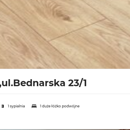
,ul.Bednarska 23/1
1 sypialnia
1 duże łóżko podwójne