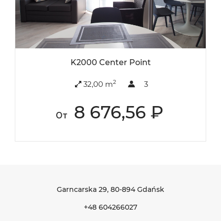
K2000 Center Point
2
32,00 m
3
8 676,56 ₽
От
Garncarska 29
, 80-894 Gdańsk
+48 604266027