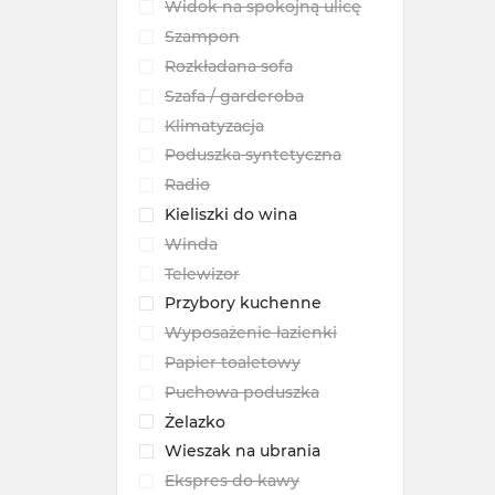
Widok na spokojną ulicę
Szampon
Rozkładana sofa
Szafa / garderoba
Klimatyzacja
Poduszka syntetyczna
Radio
Kieliszki do wina
Winda
Telewizor
Przybory kuchenne
Wyposażenie łazienki
Papier toaletowy
Puchowa poduszka
Żelazko
Wieszak na ubrania
Ekspres do kawy