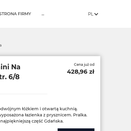
JĘZYK STRONY:
, POKAŻ DOSTĘPNE 
STRONA FIRMY
...
PL
a
Cena już od
ini Na
428,96 zł
r. 6/8
podwójnym łóżkiem i otwartą kuchnią.
yposażona łazienka z prysznicem. Pralka.
najpiękniejszą część Gdańska.