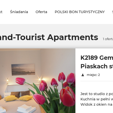
kt
Śniadania
Oferta
POLSKI BON TURYSTYCZNY
and-Tourist Apartments
1
ofert
K2189 Gem
Piaskach st
miejsc: 2
Jest to studio z 
Kuchnia w pełni w
Widok z okien na 