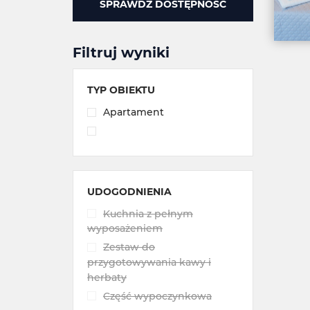
SPRAWDŹ DOSTĘPNOŚĆ
Filtruj wyniki
TYP OBIEKTU
Apartament
UDOGODNIENIA
Kuchnia z pełnym
wyposażeniem
Zestaw do
przygotowywania kawy i
herbaty
Część wypoczynkowa