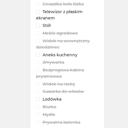
Gniazdko koło łóżka
Telewizor z płaskim
ekranem
Stół
Meble ogrodowe
Widok na wewnętrzny
dziedziniec
Aneks kuchenny
Zmywarka
Bezprogowa kabina
prysznicowa
Widok na rzekę
Suszarka do włosów
Lodówka
Biurko
Mydło
Prywatna łazienka