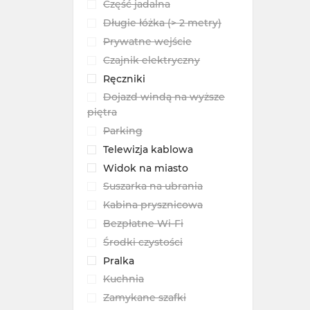
Część jadalna
Długie łóżka (> 2 metry)
Prywatne wejście
Czajnik elektryczny
Ręczniki
Dojazd windą na wyższe
piętra
Parking
Telewizja kablowa
Widok na miasto
Suszarka na ubrania
Kabina prysznicowa
Bezpłatne Wi-Fi
Środki czystości
Pralka
Kuchnia
Zamykane szafki