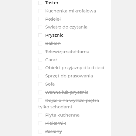
Toster
Kuchenka mikrofalowa
Pościel
Światło do czytania
Prysznic
Balkon
Telewizja satelitarna
Garaż
Obiekt przyjazny dla dzieci
Sprzęt do prasowania
Sofa
Wanna lub prysznic
Dojście na wyższe piętra
tylko schodami
Płyta kuchenna
Piekarnik
Zasłony