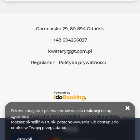
Garncarska 29
, 80-894 Gdańsk
+48 604266027
kwatery@gt.com.pl
Regulamin
Polityka prywatności
Strona korzysta z plików cookie w celu realizacji usług
zgodnie z
POLITYKA PRYWATNOŚCI I COOKIES SERWISU
.
Możesz określić warunki przechowywania lub dostępu do
cookie w Twojej przeglądarce.
Zamknij